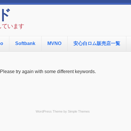
ド
しています
mo
Softbank
MVNO
安心白ロム販売店一覧
 Please try again with some different keywords.
WordPress Theme by
Simple Themes